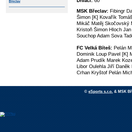
Diváci:
60
Břeclav
MSK Břeclav:
Fibingr D
Šimon [K] Kovařík Tomá
Mikáč Matěj Skočovský M
Kristoň Šimon Hloch Jan
Souchop Adam Sova Tad
FC Velká Bíteš:
Pelán M
Dominik Loup Pavel [K]
Adam Prudík Marek Koze
Libor Oulehla Jiří Daněk
Crhan Kryštof Pelán Mic
©
eSports s.r.o.
&
MSK Bře