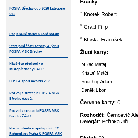
Branky:
FOSFA Břeclav cup 2026 kategorie
Knotek Robert
U11
.
Grábl Filip
Regionální derby s Lanžhotem
Kluska František
Start jarní části sezony A týmu
Žluté karty:
FOSFA MSK Břeclav
Návštěva předsedy a
Mikáč Matěj
místopředsedy FAČR
Kristoň Matěj
FOSFA sport awards 2025
Souchop Adam
Daněk Libor
Rozvoj a strategie FOSFA MSK
Břeclav část 2.
Červené karty:
0
Rozvoj a strategie FOSFA MSK
Rozhodčí:
Černoevič Ale
Břeclav část 1.
Delegát:
Peřinka Jiří
Nová dohoda o spolupráci: FC
Bohemians Praha & FOSFA MSK