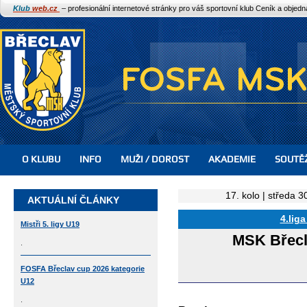
Klub
web.cz
– profesionální internetové stránky pro váš sportovní klub
Ceník a objed
O KLUBU
INFO
MUŽI / DOROST
AKADEMIE
SOUTĚ
17. kolo | středa 
AKTUÁLNÍ ČLÁNKY
4.liga
Mistři 5. ligy U19
MSK Břec
.
FOSFA Břeclav cup 2026 kategorie
U12
.