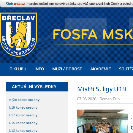
Klub
web.cz
– profesionální internetové stránky pro váš sportovní klub
Ceník a objed
O KLUBU
INFO
MUŽI / DOROST
AKADEMIE
SOUTĚ
AKTUÁLNÍ VÝSLEDKY
Mistři 5. ligy U19
07.06.2026 | Roman Fríb
A tým
konec sezony
U19
konec sezony
U17
konec sezony
.
U15
konec sezony
U13
konec sezony