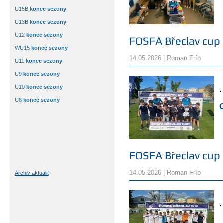
U15B
konec sezony
U13B
konec sezony
U12
konec sezony
FOSFA Břeclav cup
WU15
konec sezony
14.05.2026 | Roman Fríb
U11
konec sezony
U9
konec sezony
U10
konec sezony
.
U8
konec sezony
FOSFA Břeclav cup
14.05.2026 | Roman Fríb
Archiv aktualit
.