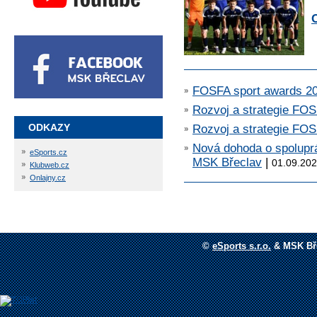
FOSFA sport awards 2
Rozvoj a strategie FO
ODKAZY
Rozvoj a strategie FO
Nová dohoda o spolup
eSports.cz
MSK Břeclav
|
01.09.20
Klubweb.cz
Onlajny.cz
©
eSports s.r.o.
&
MSK Bře