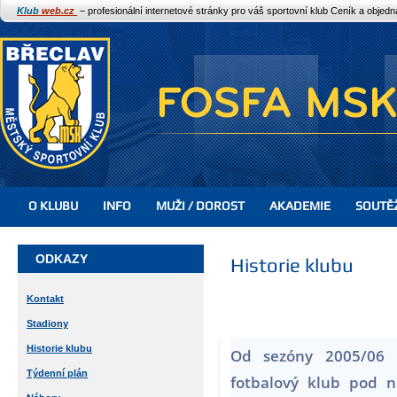
Klub
web.cz
– profesionální internetové stránky pro váš sportovní klub
Ceník a objed
O KLUBU
INFO
MUŽI / DOROST
AKADEMIE
SOUTĚ
ODKAZY
Historie klubu
Kontakt
Stadiony
Historie klubu
Od sezóny 2005/06 
Týdenní plán
fotbalový klub pod