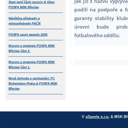
Jak již z názvu vyplýv
Start jarní části sezony A týmu
FOSFA MSK Břeclav
podílí na podpoře a 
garanty stability klu
Návštěva předsedy a
místopředsedy FAČR
úrovni bude probí
fotbalového oddílu.
FOSFA sport awards 2025
Rozvoj a strategie FOSFA MSK
Břeclav část 2.
Rozvoj a strategie FOSFA MSK
Břeclav část 1.
Nová dohoda o spolupráci: FC
Bohemians Praha & FOSFA MSK
Břeclav
©
eSports s.r.o.
&
MSK Bře