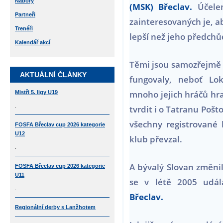
Nábory
(MSK) Břeclav.
Účele
Partneři
zainteresovaných je, a
Trenéři
lepší než jeho předchů
Kalendář akcí
Těmi jsou samozřejmě v
AKTUÁLNÍ ČLÁNKY
fungovaly, neboť Lok
mnoho jejich hráčů hr
Mistři 5. ligy U19
.
tvrdit i o Tatranu Poš
všechny registrované
FOSFA Břeclav cup 2026 kategorie
U12
klub převzal.
.
A bývalý Slovan změnil
FOSFA Břeclav cup 2026 kategorie
U11
se v létě 2005 udá
.
Břeclav.
Regionální derby s Lanžhotem