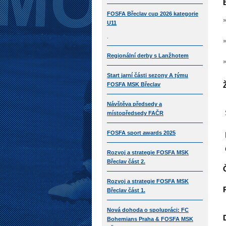
FOSFA Břeclav cup 2026 kategorie
U11
.
Regionální derby s Lanžhotem
Start jarní části sezony A týmu
FOSFA MSK Břeclav
Návštěva předsedy a
místopředsedy FAČR
FOSFA sport awards 2025
Rozvoj a strategie FOSFA MSK
Břeclav část 2.
Rozvoj a strategie FOSFA MSK
Břeclav část 1.
Nová dohoda o spolupráci: FC
Bohemians Praha & FOSFA MSK