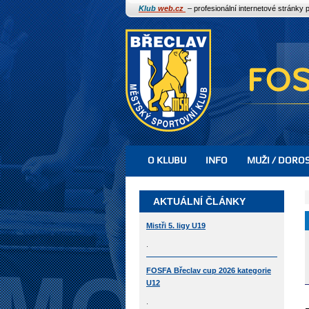
Klub
web.cz
– profesionální internetové stránky 
O KLUBU
INFO
MUŽI / DORO
AKTUÁLNÍ ČLÁNKY
Mistři 5. ligy U19
.
FOSFA Břeclav cup 2026 kategorie
U12
.