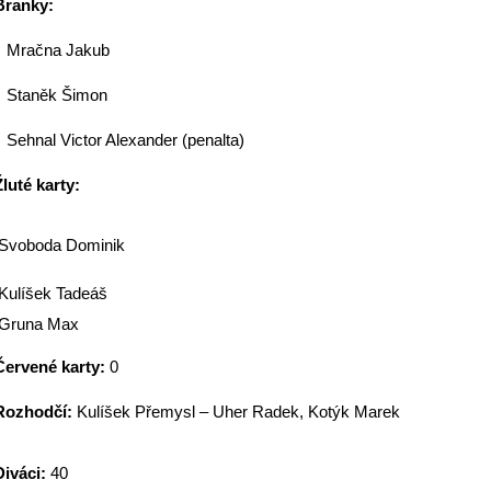
Branky:
Mračna Jakub
Staněk Šimon
Sehnal Victor Alexander (penalta)
Žluté karty:
Svoboda Dominik
Kulíšek Tadeáš
Gruna Max
Červené karty:
0
Rozhodčí:
Kulíšek Přemysl – Uher Radek, Kotýk Marek
Diváci:
40