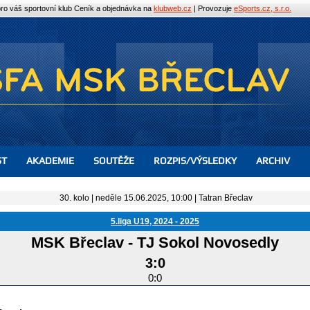
pro váš sportovní klub
Ceník a objednávka na
klubweb.cz
| Provozuje
eSports.cz, s.r.o.
ST
AKADEMIE
SOUTĚŽE
ROZPIS/VÝSLEDKY
ARCHIV
30. kolo | neděle 15.06.2025, 10:00 |
Tatran Břeclav
5.liga U19, 2024 - 2025
MSK Břeclav
-
TJ Sokol Novosedly
3:0
0:0