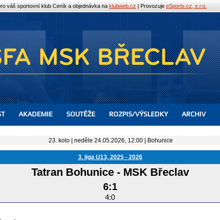
pro váš sportovní klub
Ceník a objednávka na
klubweb.cz
| Provozuje
eSports.cz, s.r.o.
ST
AKADEMIE
SOUTĚŽE
ROZPIS/VÝSLEDKY
ARCHIV
23. kolo | neděle 24.05.2026, 12:00 |
Bohunice
3. liga U13, 2025 - 2026
Tatran Bohunice
-
MSK Břeclav
6:1
4:0