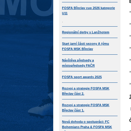
FOSFA Břeclav cup 2026 kategorie
U11
.
Regionální derby s Lanžhotem
Start jarní části sezony A týmu
FOSFA MSK Břeclav
Návštěva předsedy a
místopředsedy FAČR
FOSFA sport awards 2025
Rozvoj a strategie FOSFA MSK
Břeclav část 2.
Rozvoj a strategie FOSFA MSK
Břeclav část 1.
Nová dohoda o spolupráci: FC
Bohemians Praha & FOSFA MSK