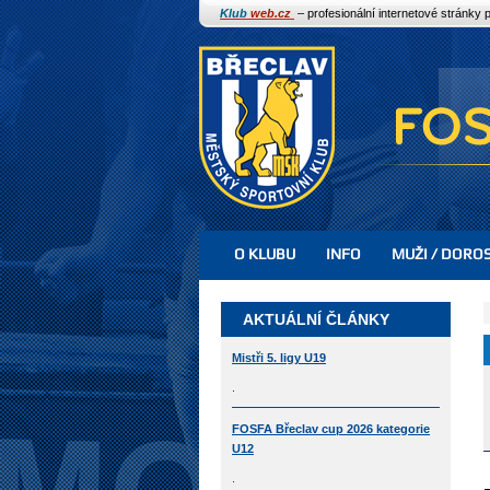
Klub
web.cz
– profesionální internetové stránky 
O KLUBU
INFO
MUŽI / DORO
AKTUÁLNÍ ČLÁNKY
Mistři 5. ligy U19
.
FOSFA Břeclav cup 2026 kategorie
U12
.