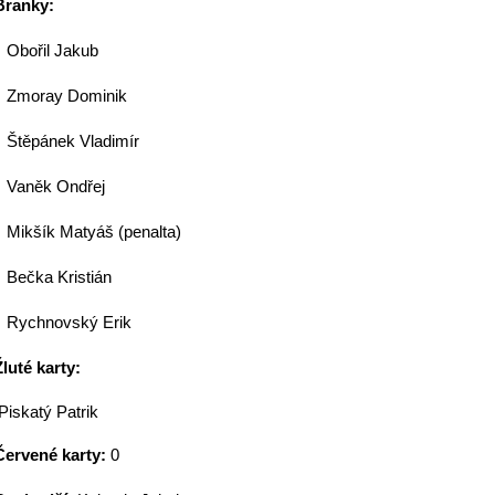
Branky:
Obořil Jakub
Zmoray Dominik
Štěpánek Vladimír
Vaněk Ondřej
Mikšík Matyáš (penalta)
Bečka Kristián
Rychnovský Erik
Žluté karty:
Piskatý Patrik
Červené karty:
0