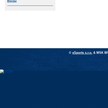
Břeclav
©
eSports s.r.o.
&
MSK Bře