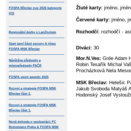
Žluté karty:
jméno, jméno
FOSFA Břeclav cup 2026 kategorie
U11
Červené karty:
jméno, jm
.
Rozhodčí:
rozhodčí - asi
Regionální derby s Lanžhotem
Start jarní části sezony A týmu
Diváci:
30
FOSFA MSK Břeclav
Mor.N.Ves:
Grée Adam He
Návštěva předsedy a
Robin Tesařík Michal Va
místopředsedy FAČR
Procházková Nela Mesoch
FOSFA sport awards 2025
MSK Břeclav:
Helešic P
Jakub Svoboda Matyáš A
Rozvoj a strategie FOSFA MSK
Břeclav část 2.
Hodonský Josef Vyslouži
Rozvoj a strategie FOSFA MSK
Břeclav část 1.
Nová dohoda o spolupráci: FC
Bohemians Praha & FOSFA MSK