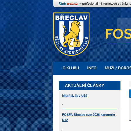
Klub
web.cz
– profesionální internetové stránky 
O KLUBU
INFO
MUŽI / DORO
AKTUÁLNÍ ČLÁNKY
Mistři 5. ligy U19
.
FOSFA Břeclav cup 2026 kategorie
U12
.