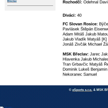
Břeclav
Rozhodčí:
Odehnal Davi
Diváci:
40
FC Slovan Rosice:
Býče
Pavlásek Štěpán Eisenw
Adam Mitáš Jakub Matou
Jakub Vladík Matyáš [K
Jonáš Zivčák Michael Žá
MSK Břeclav:
Jarec Jak
Hlavenka Jakub Michale
Tran Grbavčic Matyáš Ř
Dominik Lukeš Benjamin 
Nekoranec Samuel
©
eSports s.r.o.
&
MSK Bře