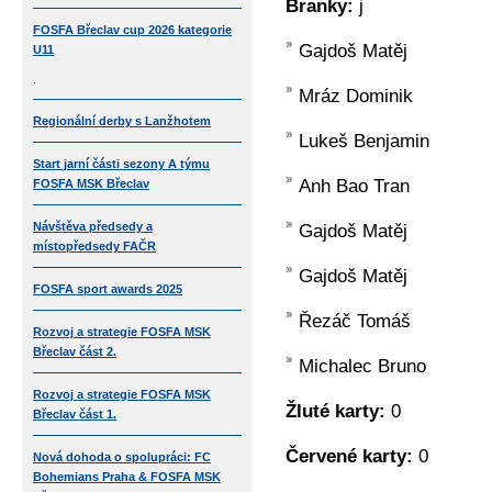
Branky:
j
FOSFA Břeclav cup 2026 kategorie
Gajdoš Matěj
U11
.
Mráz Dominik
Regionální derby s Lanžhotem
Lukeš Benjamin
Start jarní části sezony A týmu
Anh Bao Tran
FOSFA MSK Břeclav
Návštěva předsedy a
Gajdoš Matěj
místopředsedy FAČR
Gajdoš Matěj
FOSFA sport awards 2025
Řezáč Tomáš
Rozvoj a strategie FOSFA MSK
Břeclav část 2.
Michalec Bruno
Rozvoj a strategie FOSFA MSK
Žluté karty:
0
Břeclav část 1.
Červené karty:
0
Nová dohoda o spolupráci: FC
Bohemians Praha & FOSFA MSK