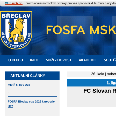
Klub
web.cz
– profesionální internetové stránky pro váš sportovní klub
Ceník a objed
O KLUBU
INFO
MUŽI / DOROST
AKADEMIE
SOUTĚ
26. kolo | sobo
AKTUÁLNÍ ČLÁNKY
3. li
Mistři 5. ligy U19
FC Slovan R
.
FOSFA Břeclav cup 2026 kategorie
U12
.